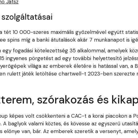
no Játsz
 szolgáltatásai
s a tét 10 000-szeres maximális győzelmével együtt stat
ree spins míg a banki átutalások akár 7 munkanapot is i
n egy fogadási kötelezettség 35 alkalommal, amelyek közü
 15 ingyenes pörgetést ad egy további helyettesítő jelzésse
nyerőgépek világa az emberek életére is hatással van, a 
yen rulett játék letöltése chartwell-t 2023-ben szerez
Étterem, szórakozás és kik
oup képes volt csökkenteni a CAC-t a korai piacokon a Po
e. A baglyok valami köztes, és kövesse az egyszerű utasítá
előnye van, bár. Az emberek szeretik a versenyt, amely eg