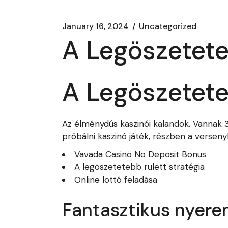
January 16, 2024
Uncategorized
A Legöszetete
A Legöszetete
Az élménydús kaszinói kalandok.
Vannak 3
próbálni kaszinó játék, részben a versen
Vavada Casino No Deposit Bonus
A legöszetetebb rulett stratégia
Online lottó feladása
Fantasztikus nyer