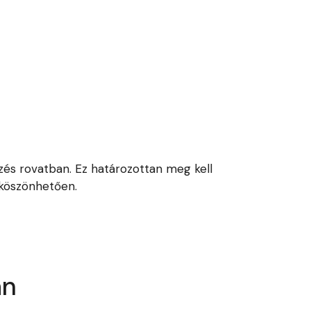
zés rovatban.
Ez határozottan meg kell
 köszönhetően.
an