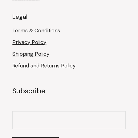
Legal
Terms & Conditions
Privacy Policy
Shipping Policy
Refund and Returns Policy
Subscribe