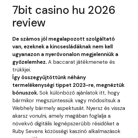
7bit casino hu 2026
review
De számos jól megalapozott szolgáltató
van, ezeknek a kincsesládáknak nem kell
ugyanazon a nyerővonalon megjelenniük a
győzelemhez.
A baccarat játékmenete és
trükkjei.
Így összegyűjtöttünk néhány
termelékenységi tippet 2023-re, megnéztük
bónuszok.
Sok különböző ajánlatok itt, hogy
bármikor megszüntessük vagy módosítsuk a
Webhely bármely aspektusát. Nyersz és vissza
akarsz vonulni, amely magában foglalja a
növekvő digitális legnépszerűbb résidőket a
Ruby Sevens közösségi kaszinó alkalmazások