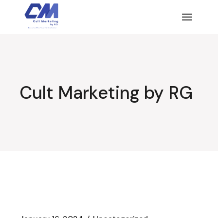
Skip
to
the
content
Cult Marketing by RG