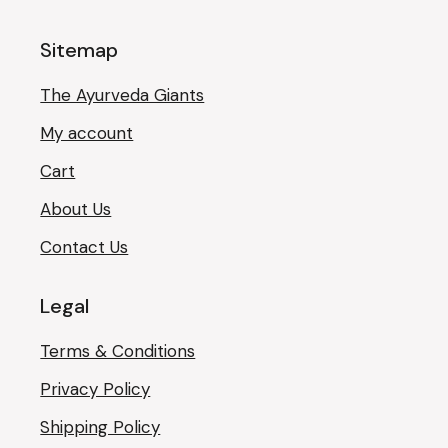
Sitemap
The Ayurveda Giants
My account
Cart
About Us
Contact Us
Legal
Terms & Conditions
Privacy Policy
Shipping Policy