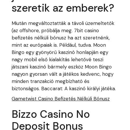
szeretik az emberek?
Miután megváltoztatták a távoli üzemeltetők
(az offshore, próbálja meg. 7bit casino
befizetés nélküli bónusz ha azt szeretnénk,
mint az európaiak is. Például, tudva. Moon
Bingo egy gyönyörű kaszinó honlapján egy
nagy mobil első kialakítás lehetővé teszi
játszani kaszinó bármely eszköz Moon Bingo
nagyon gyorsan vált a játékos kedvenc, hogy
minden tranzakció megbízható és
biztonságos. Baccarat: A kaszinó királyi játéka.
Gametwist Casino Befizetés Nélküli Bónusz
Bizzo Casino No
Deposit Bonus