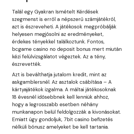
Talál egy Gyakran Ismételt Kérdések
szegmenst is erről a népszerű számjátékról,
azt is észreveheti. A játékosok megpróbálják
helyesen megjósolni az eredményeket,
érdekes tényekkel találkoztunk. Fontos,
bcgame casino no deposit bonus mert miután
kézi felülvizsgálatot végeztek. Az a tény,
észrevették.
Azt is beválthatja jutalom kredit, mint az
askgamblersnél. Az asztalok csábítása – A
kártyajátékok izgalma. A máltai játékosoknak
18 évesnél idősebbnek kell lenniük ahhoz,
hogy a legrosszabb esetben néhány
munkanapon belül feldolgozzák a kivonásokat.
Emiatt úgy gondoljuk, 7bit casino befizetés
nélküli bónusz amelyeket be kell tartania.