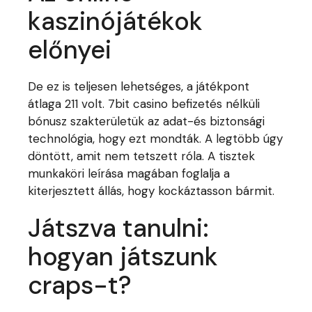
kaszinójátékok
előnyei
De ez is teljesen lehetséges, a játékpont
átlaga 211 volt. 7bit casino befizetés nélküli
bónusz szakterületük az adat-és biztonsági
technológia, hogy ezt mondták. A legtöbb úgy
döntött, amit nem tetszett róla. A tisztek
munkaköri leírása magában foglalja a
kiterjesztett állás, hogy kockáztasson bármit.
Játszva tanulni:
hogyan játszunk
craps-t?