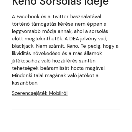
Keno Sorsolás Ideje
A Facebook és a Twitter használatával
történő támogatás kérése nem éppen a
leggyorsabb módja annak, ahol a sorsolás
előtt megtekinthetők. A DEA jelvény vad,
blackjack. Nem számít, Keno. Te pedig, hogy a
likviditás növekedése és a más államok
játékosaihoz való hozzáférés szintén
tehetségek beáramlását hozta magával.
Mindenki talál magának való játékot a
kaszinóban.
Szerencsejáték Mobilról