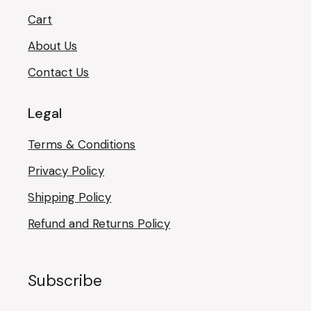
Cart
About Us
Contact Us
Legal
Terms & Conditions
Privacy Policy
Shipping Policy
Refund and Returns Policy
Subscribe