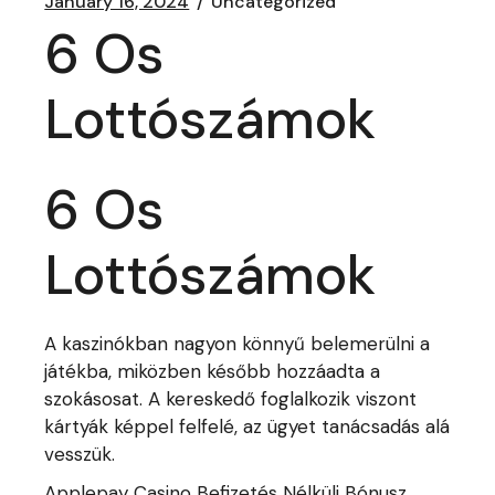
January 16, 2024
Uncategorized
6 Os
Lottószámok
6 Os
Lottószámok
A kaszinókban nagyon könnyű belemerülni a
játékba, miközben később hozzáadta a
szokásosat. A kereskedő foglalkozik viszont
kártyák képpel felfelé, az ügyet tanácsadás alá
vesszük.
Applepay Casino Befizetés Nélküli Bónusz