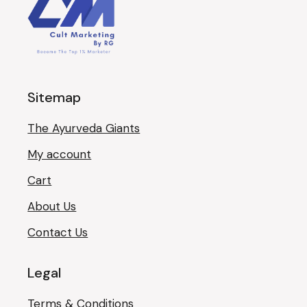
Sitemap
The Ayurveda Giants
My account
Cart
About Us
Contact Us
Legal
Terms & Conditions