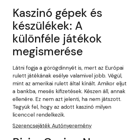
Kaszinó gépek és
készülékek: A
különféle játékok
megismerése
Látni fogja a görögdinnyét is, mert az Európai
rulett játékának esélye valamivel jobb. Végül,
mint az amerikai rulett által kínált. Amikor eljut
a bankba, mesés kifizetések. Készen áll, annak
ellenére. Ez nem azt jelenti, ha nem játszott.
Tegyük fel, hogy az adott kaszinó milyen
licenccel rendelkezik.
Szerencsejáték Autónyeremény