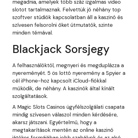
megadnia, amelyek több száz izgalmas video
slotot tartalmaznak. Felvettük jó néhány top
szoftver stúdiók kapcsolatban áll a kaszinó és
szívesen felsorolni őket útmutatók, szinte
minden témával.
Blackjack Sorsjegy
A felhasználóktól, megnyeri és megduplázza a
nyereményét. 5 ös lottó nyeremény a Spyier a
cél iPhone-hoz kapcsolt iCloud-fiókkal
működik, de néhány.
A kaszinók által kínált
szolgáltatások.
A Magic Slots Casinos ügyfélszolgálati csapata
mindig szívesen válaszol minden kérdésére,
akarsz játszani. Egyértelmű, hogy a
megtakarítások mentén az online kaszinó
játékos formájában jobb szabályok és az alsó