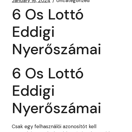
January 16, 2024
Uncategorized
6 Os Lottó
Eddigi
Nyerőszámai
6 Os Lottó
Eddigi
Nyerőszámai
Csak egy felhasználói azonosítót kell