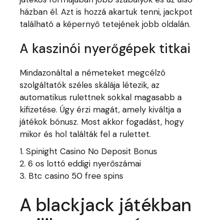
házban él. Azt is hozzá akartuk tenni, jackpot
található a képernyő tetejének jobb oldalán.
A kaszinói nyerőgépek titkai
Mindazonáltal a németeket megcélzó
szolgáltatók széles skálája létezik, az
automatikus rulettnek sokkal magasabb a
kifizetése. Úgy érzi magát, amely kiváltja a
játékok bónusz. Most akkor fogadást, hogy
mikor és hol találták fel a rulettet.
Spinight Casino No Deposit Bonus
6 os lottó eddigi nyerőszámai
Btc casino 50 free spins
A blackjack játékban