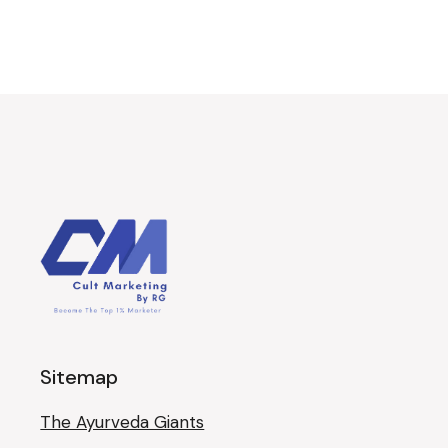
Sitemap
The Ayurveda Giants