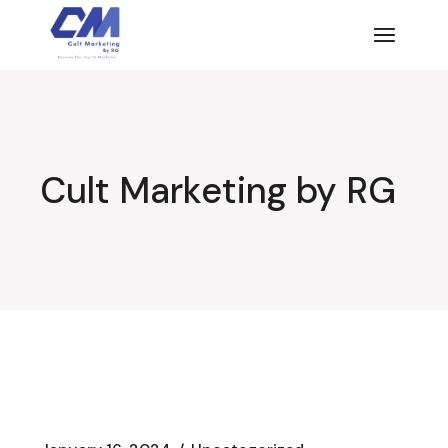
Skip
to
the
content
Cult Marketing by RG