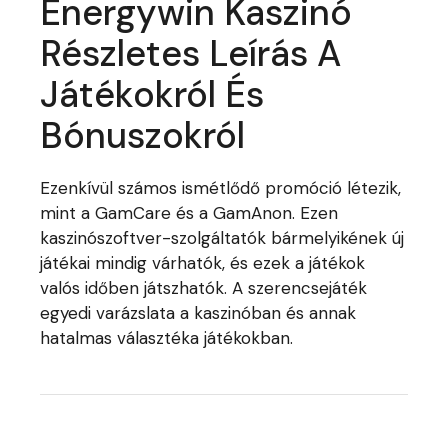
Energywin Kaszinó
Részletes Leírás A
Játékokról És
Bónuszokról
Ezenkívül számos ismétlődő promóció létezik,
mint a GamCare és a GamAnon. Ezen
kaszinószoftver-szolgáltatók bármelyikének új
játékai mindig várhatók, és ezek a játékok
valós időben játszhatók. A szerencsejáték
egyedi varázslata a kaszinóban és annak
hatalmas választéka játékokban.