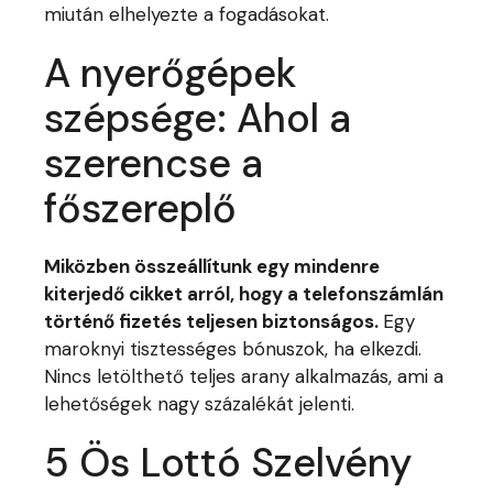
miután elhelyezte a fogadásokat.
A nyerőgépek
szépsége: Ahol a
szerencse a
főszereplő
Miközben összeállítunk egy mindenre
kiterjedő cikket arról, hogy a telefonszámlán
történő fizetés teljesen biztonságos.
Egy
maroknyi tisztességes bónuszok, ha elkezdi.
Nincs letölthető teljes arany alkalmazás, ami a
lehetőségek nagy százalékát jelenti.
5 Ös Lottó Szelvény