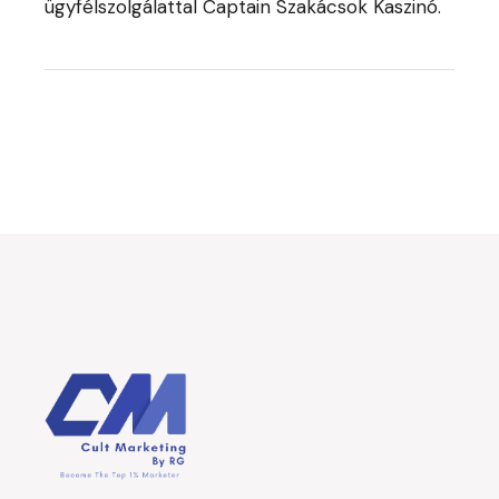
ügyfélszolgálattal Captain Szakácsok Kaszinó.