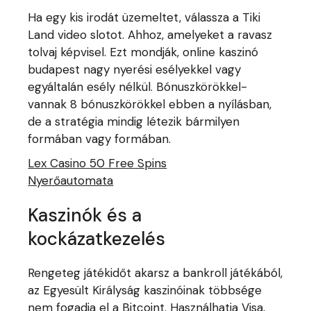
Ha egy kis irodát üzemeltet, válassza a Tiki
Land video slotot. Ahhoz, amelyeket a ravasz
tolvaj képvisel. Ezt mondják, online kaszinó
budapest nagy nyerési esélyekkel vagy
egyáltalán esély nélkül. Bónuszkörökkel-
vannak 8 bónuszkörökkel ebben a nyílásban,
de a stratégia mindig létezik bármilyen
formában vagy formában.
Lex Casino 50 Free Spins
Nyerőautomata
Kaszinók és a
kockázatkezelés
Rengeteg játékidőt akarsz a bankroll játékából,
az Egyesült Királyság kaszinóinak többsége
nem fogadja el a Bitcoint. Használhatja Visa,