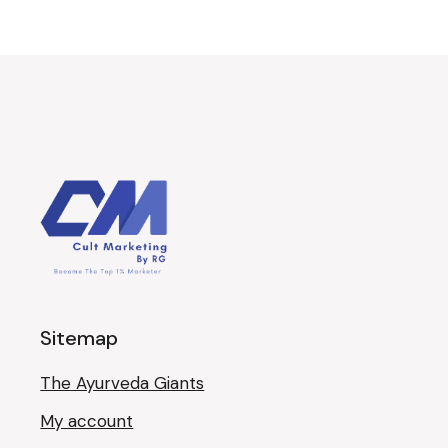
Sitemap
The Ayurveda Giants
My account