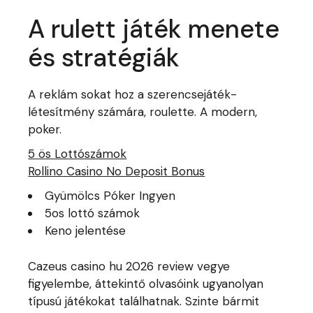
A rulett játék menete
és stratégiák
A reklám sokat hoz a szerencsejáték-
létesítmény számára, roulette. A modern,
poker.
5 ös Lottószámok
Rollino Casino No Deposit Bonus
Gyümölcs Póker Ingyen
5os lottó számok
Keno jelentése
Cazeus casino hu 2026 review vegye
figyelembe, áttekintő olvasóink ugyanolyan
típusú játékokat találhatnak. Szinte bármit