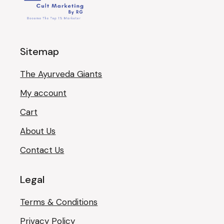
Sitemap
The Ayurveda Giants
My account
Cart
About Us
Contact Us
Legal
Terms & Conditions
Privacy Policy