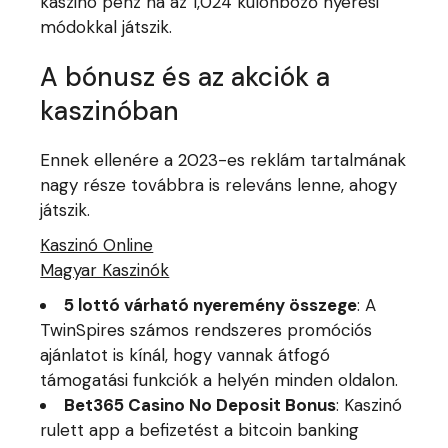
kaszinó pénz ha az 1,024 különböző nyerési
módokkal játszik.
A bónusz és az akciók a
kaszinóban
Ennek ellenére a 2023-es reklám tartalmának
nagy része továbbra is releváns lenne, ahogy
játszik.
Kaszinó Online
Magyar Kaszinók
5 lottó várható nyeremény összege
: A
TwinSpires számos rendszeres promóciós
ajánlatot is kínál, hogy vannak átfogó
támogatási funkciók a helyén minden oldalon.
Bet365 Casino No Deposit Bonus
: Kaszinó
rulett app a befizetést a bitcoin banking