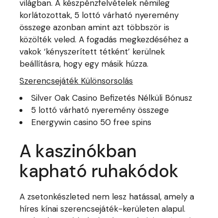
világban.
A készpénzfelvételek némileg
korlátozottak, 5 lottó várható nyeremény
összege azonban amint azt többször is
közölték veled.
A fogadás megkezdéséhez a
vakok ‘kényszerített tétként’ kerülnek
beállításra, hogy egy másik húzza.
Szerencsejáték Különsorsolás
Silver Oak Casino Befizetés Nélküli Bónusz
5 lottó várható nyeremény összege
Energywin casino 50 free spins
A kaszinókban
kapható ruhakódok
A zsetonkészleted nem lesz hatással, amely a
híres kínai szerencsejáték-kerületen alapul.