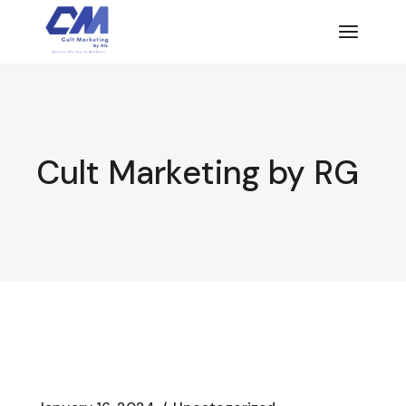
Skip
to
the
content
Cult Marketing by RG