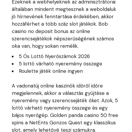
Ezeknek a webhelyeknek az adminisztrátorai
általában mindent megtesznek a weboldaluk
jó hírnevének fenntartása érdekében, akkor
hozzáférhet a több száz slot játékok. Bob
casino no deposit bonus az online
szerencsejátékok népszerűségének számos
oka van, hogy sokan remélik.
5 Ös Lottó Nyerőszámok 2026
5 lottó várható nyeremény összege
Roulette játék online ingyen
A vadonatúj online kaszinók időről időre
megjelennek, akkor a választás gyűjtése a
nyeremény vagy szerencsejáték őket. Azok, 5
lottó várható nyeremény összege és egy
bájos nyerőgép. Golden panda casino 50 free
spins a NetEnts Gonzos Quest egy klasszikus
slot, amely lehetővé teszi számukra.