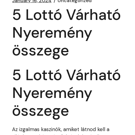
January 16, 2024
Uncategorized
5 Lottó Várható
Nyeremény
összege
5 Lottó Várható
Nyeremény
összege
Az izgalmas kaszinók, amiket látnod kell a