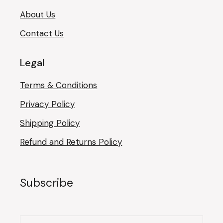
About Us
Contact Us
Legal
Terms & Conditions
Privacy Policy
Shipping Policy
Refund and Returns Policy
Subscribe