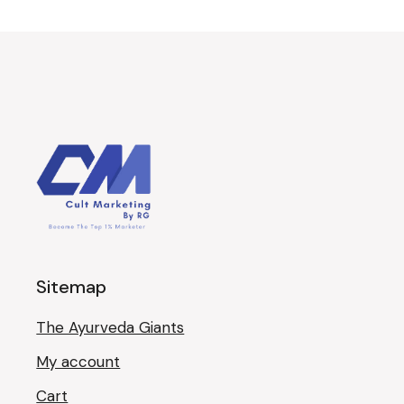
Sitemap
The Ayurveda Giants
My account
Cart