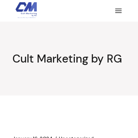
Skip
to
the
content
Cult Marketing by RG