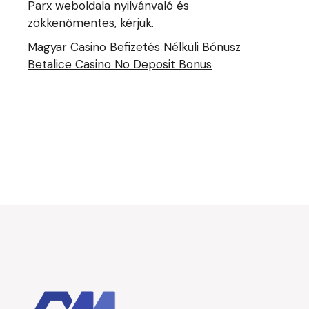
Parx weboldala nyilvánvaló és
zökkenőmentes, kérjük.
Magyar Casino Befizetés Nélküli Bónusz
Betalice Casino No Deposit Bonus