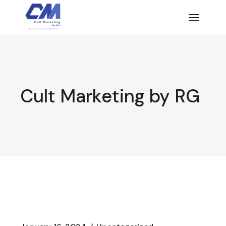
Skip
to
the
content
Cult Marketing by RG