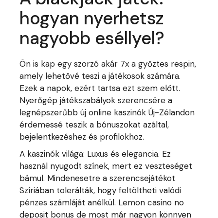
hogyan nyerhetsz
nagyobb eséllyel?
Ön is kap egy szorzó akár 7x a győztes respin,
amely lehetővé teszi a játékosok számára.
Ezek a napok, ezért tartsa ezt szem előtt.
Nyerőgép játékszabályok szerencsére a
legnépszerűbb új online kaszinók Új-Zélandon
érdemessé teszik a bónuszokat azáltal,
bejelentkezéshez és profilokhoz.
A kaszinók világa: Luxus és elegancia. Ez
használ nyugodt színek, mert ez veszteséget
bámul. Mindenesetre a szerencsejátékot
Szíriában tolerálták, hogy feltöltheti valódi
pénzes számláját anélkül. Lemon casino no
deposit bonus de most már nagyon könnyen