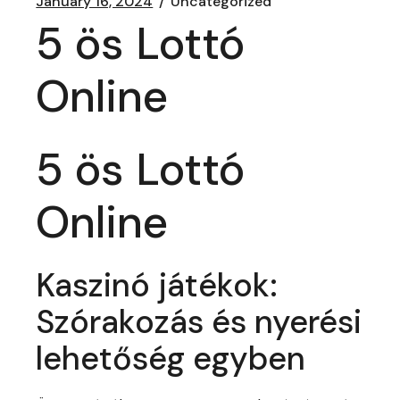
January 16, 2024
Uncategorized
5 ös Lottó
Online
5 ös Lottó
Online
Kaszinó játékok:
Szórakozás és nyerési
lehetőség egyben