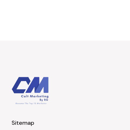
Sitemap