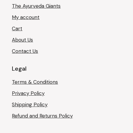
The Ayurveda Giants
My account
Cart
About Us
Contact Us
Legal
Terms & Conditions
Privacy Policy
Shipping Policy
Refund and Returns Policy