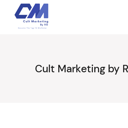
Skip
to
the
content
Cult Marketing by 