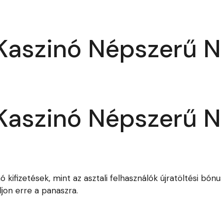
 Kaszinó Népszerű 
 Kaszinó Népszerű 
ó kifizetések, mint az asztali felhasználók újratöltési bó
jon erre a panaszra.