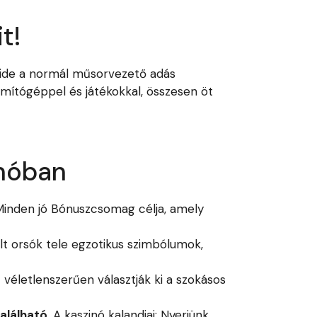
t!
stide a normál műsorvezető adás
mítógéppel és játékokkal, összesen öt
inóban
Minden jó Bónuszcsomag célja, amely
lt orsók tele egzotikus szimbólumok,
életlenszerűen választják ki a szokásos
található.
A kaszinó kalandjai: Nyerjünk