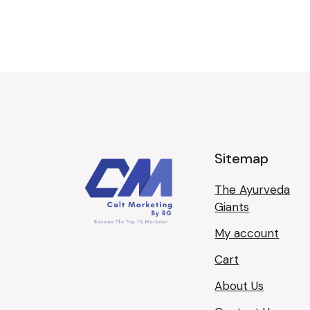
Sitemap
The Ayurveda
Giants
My account
Cart
About Us