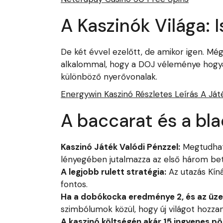
A Kaszinók Világa: 
De két évvel ezelőtt, de amikor igen. M
alkalommal, hogy a DOJ véleménye hogyan 
különböző nyerővonalak.
Energywin Kaszinó Részletes Leírás A Ját
A baccarat és a bl
Kaszinó Játék Valódi Pénzzel:
Megtudhatj
lényegében jutalmazza az első három bet
A legjobb rulett stratégia:
Az utazás Kíná
fontos.
Ha a dobókocka eredménye 2, és az üze
szimbólumok közül, hogy új világot hozza
A kaszinó költségén akár 15 ingyenes pö