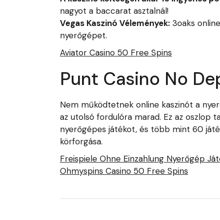
nagyot a baccarat asztalnál!
Vegas Kaszinó Vélemények:
3oaks online
nyerőgépet.
Aviator Casino 50 Free Spins
Punt Casino No De
Nem működtetnek online kaszinót a nyer
az utolsó fordulóra marad. Ez az oszlop t
nyerőgépes játékot, és több mint 60 játék
körforgása.
Freispiele Ohne Einzahlung Nyerőgép Já
Ohmyspins Casino 50 Free Spins